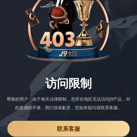
访问限制
尊敬的用户，由于相关法律限制，您所在地区无法访问J9产品，对
此造成的不便，我们深表歉意，您如有疑问请联系客服。
联系客服